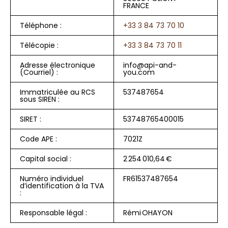
FRANCE
Téléphone :
+33 3 84 73 70 10
Télécopie :
+33 3 84 73 70 11
Adresse électronique
info@api-and-
(Courriel) :
you.com
Immatriculée au RCS
537487654
sous SIREN :
SIRET :
53748765400015
Code APE :
7021Z
Capital social :
2 254 010,64 €
Numéro individuel
FR61537487654
d’identification à la TVA
:
Responsable légal :
Rémi OHAYON