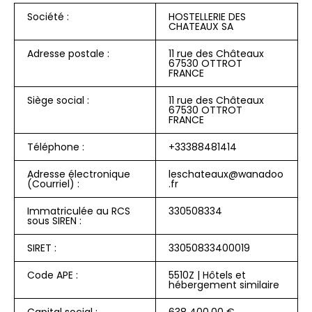
Société :
HOSTELLERIE DES
CHATEAUX SA
Adresse postale :
11 rue des Châteaux
67530 OTTROT
FRANCE
Siège social :
11 rue des Châteaux
67530 OTTROT
FRANCE
Téléphone :
+33388481414
Adresse électronique
leschateaux@wanadoo
(Courriel) :
.fr
Immatriculée au RCS
330508334
sous SIREN :
SIRET :
33050833400019
Code APE :
5510Z | Hôtels et
hébergement similaire
Capital social :
638 400,00 €